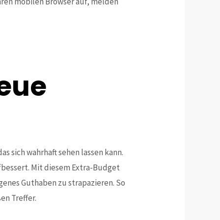
Ihren mobilen Browser auf, melden
eue
as sich wahrhaft sehen lassen kann.
ufbessert. Mit diesem Extra-Budget
eigenes Guthaben zu strapazieren. So
en Treffer.