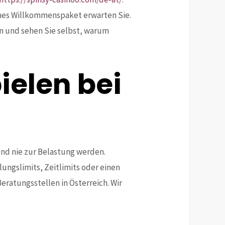
enes Willkommenspaket erwarten Sie.
on und sehen Sie selbst, warum
ielen bei
 und nie zur Belastung werden.
lungslimits, Zeitlimits oder einen
ratungsstellen in Österreich. Wir