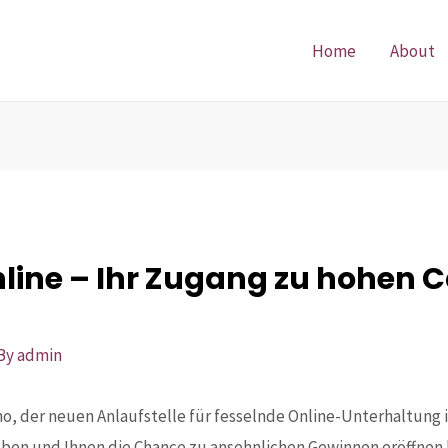
Home
About
nline – Ihr Zugang zu hohen
 By
admin
o, der neuen Anlaufstelle für fesselnde Online-Unterhaltung in
heben und Ihnen die Chance zu ansehnlichen Gewinnen eröffnen