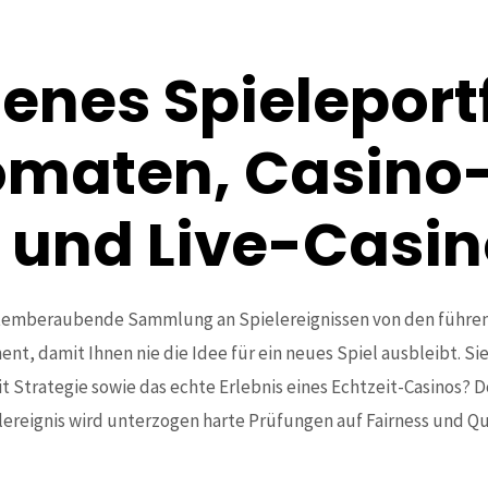
enes Spieleportf
omaten, Casino
r und Live-Casi
 atemberaubende Sammlung an Spielereignissen von den führe
, damit Ihnen nie die Idee für ein neues Spiel ausbleibt. Sie
it Strategie sowie das echte Erlebnis eines Echtzeit-Casinos?
lereignis wird unterzogen harte Prüfungen auf Fairness und Qua