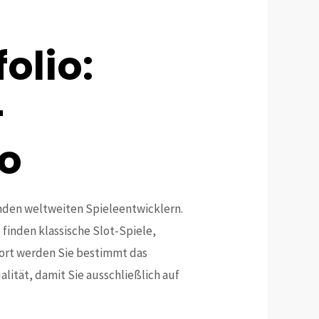
olio:
-
no
nden weltweiten Spieleentwicklern.
 finden klassische Slot-Spiele,
 Dort werden Sie bestimmt das
lität, damit Sie ausschließlich auf