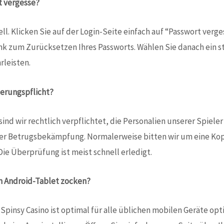
t vergesse?
l. Klicken Sie auf der Login-Seite einfach auf “Passwort verge
k zum Zurücksetzen Ihres Passworts. Wählen Sie danach ein st
rleisten.
zierungspflicht?
 sind wir rechtlich verpflichtet, die Personalien unserer Spieler
 der Betrugsbekämpfung. Normalerweise bitten wir um eine Kop
ie Überprüfung ist meist schnell erledigt.
m Android-Tablet zocken?
Spinsy Casino ist optimal für alle üblichen mobilen Geräte opti