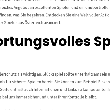
reiches Angebot an exzellenten Spielen und ein unübertroff
 finden, was Sie begehren. Entdecken Sie eine Welt voller Acti
er Spieler aus Österreich avanciert.
rtungsvolles Sp
lerschutz als wichtig an. Glücksspiel sollte unterhaltsam sein
ls für sicheres Spielen bereit. Sie können zum Beispiel Einzah
 Seite enthält auch Informationen und Links zu kompetenten Be
s bei uns immer sicher und unter Ihrer Kontrolle bleibt.