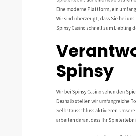
Eine moderne Plattform, ein umfang
Wir sind überzeugt, dass Sie bei uns
Spinsy Casino schnell zum Liebling d
Verantwo
Spinsy
Wir bei Spinsy Casino sehen den Spie
Deshalb stellen wir umfangreiche Too
Selbstausschluss aktivieren. Unsere
arbeiten daran, dass Ihr Spielerlebni