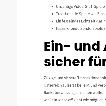
Unzählige Video-Slot-Spiele
Traditionelle Spiele wie Bla
Ein fesselndes Echtzeit-Casin
Faszinierende Sonderspiele
Ein- und
sicher fü
Zügige und sichere Transaktionen sin
Österreich äußerst beliebt und verbr
Banküberweisung einzahlen wollen – 
wickeln wir so effizient wie möglich