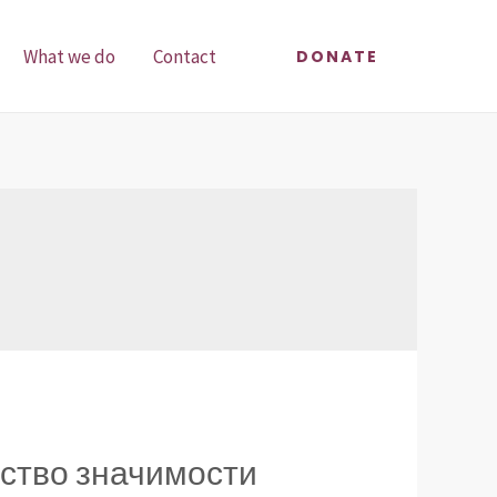
What we do
Contact
DONATE
вство значимости