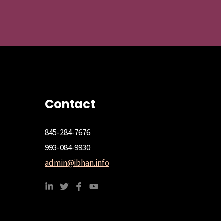
Contact
845-284-7676
993-084-9930
admin@ibhan.info