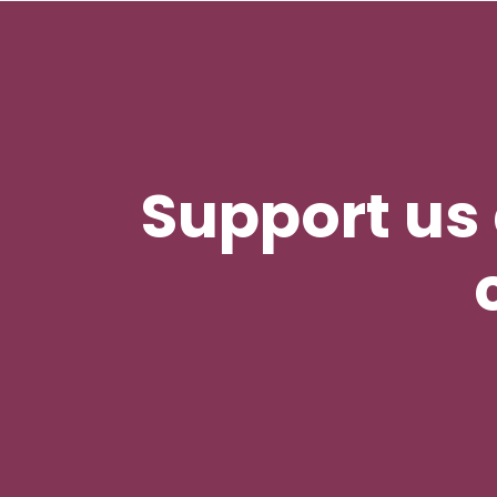
значимости
Support us