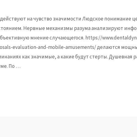
действуют на чувство значимости Людское понимание ц
остоянием. Нервные механизмы разума анализируют инф
бъективную мнение случающегося. https://www.dentaldyna
oposals-evaluation-and-mobile-amusements/ делаются мо
минаниях как значимые, а какие будут стерты. Душевная
ме. По …